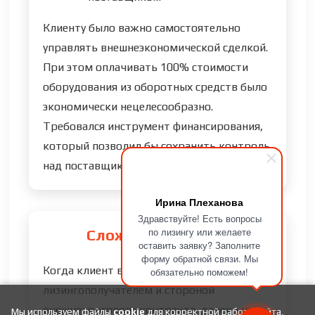
Клиенту было важно самостоятельно
управлять внешнеэкономической сделкой.
При этом оплачивать 100% стоимости
оборудования из оборотных средств было
экономически нецелесообразно.
Требовался инструмент финансирования,
который позволил бы сохранить контроль
над поставщиком и контрактом.
Ирина Плеханова
Здравствуйте! Есть вопросы
по лизингу или желаете
Сложности сделки
оставить заявку? Заполните
форму обратной связи. Мы
Когда клиент выступает одновременно
обязательно поможем!
лизингополучателем и стороной
внешнеторгового контракта, далеко не
Мы используем файлы
cookie
для корректной работы сайта,