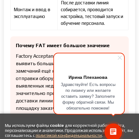
После доставки линия
Монтаж и ввод в
собирается, проводится
эксплуатацию
настройка, тестовый запуск и
обучение персонала.
Почему FAT имеет большое значение
Factory Acceptance Test (FAT) позволяет
выявить большинство технических
замечаний ещё на заводе-изготовителе до
Ирина Плеханова
отправки оборудования. Исправление
Здравствуйте! Есть вопросы
выявленных недостатков в Китае
по лизингу или желаете
значительно проще и дешевле, чем после
оставить заявку? Заполните
доставки линии на производственную
форму обратной связи. Мы
обязательно поможем!
площадку заказчика.
Мы используем файлы
cookie
для корректной работы сайта,
Если производственная линия разрабатывается
персонализации и аналитики. Продолжая использовать сайт, вы
специально под требования предприятия,
соглашаетесь с
политикой конфиденциальности
.