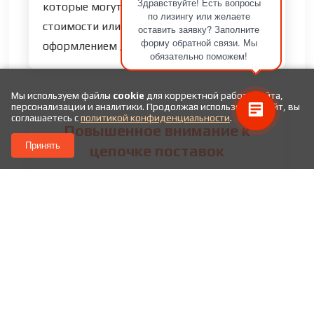
Здравствуйте! Есть вопросы
которые могут быть связаны с занижением
по лизингу или желаете
стоимости или неправильным
оставить заявку? Заполните
форму обратной связи. Мы
оформлением документов.
обязательно поможем!
Мы используем файлы
cookie
для корректной работы сайта,
персонализации и аналитики. Продолжая использовать сайт, вы
соглашаетесь с
политикой конфиденциальности
.
Повышенное внимание к
Принять
цепочке поставок
При оформлении импорта все чаще
анализируется не только сам товар, но и
вся цепочка поставки. Таможенные
органы могут проверять производителя,
посредников и логистические компании,
участвующие в сделке.